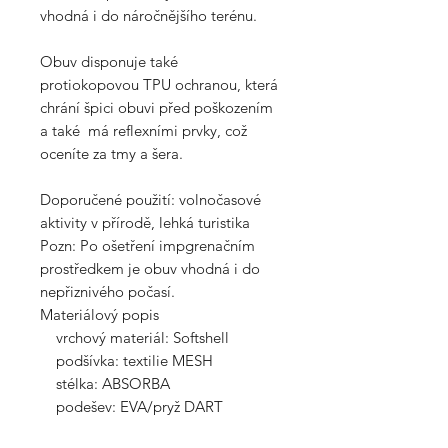
vhodná i do náročnějšího terénu.
Obuv disponuje také
protiokopovou TPU ochranou, která
chrání špici obuvi před poškozením
a také má reflexními prvky, což
oceníte za tmy a šera.
Doporučené použití: volnočasové
aktivity v přírodě, lehká turistika
Pozn: Po ošetření impgrenačním
prostředkem je obuv vhodná i do
nepřiznivého počasí.
Materiálový popis
vrchový materiál: Softshell
podšívka: textilie MESH
stélka: ABSORBA
podešev: EVA/pryž DART