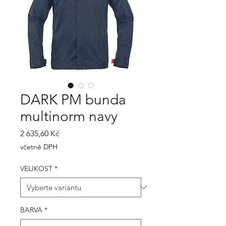
DARK PM bunda
multinorm navy
Cena
2 635,60 Kč
včetně DPH
VELIKOST
*
BARVA
*