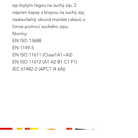
zip krytým légou na suchý zip; 2
náprsní kapsy s klopou na suchý zip;
nastavitelný obvod manžet rukávů o
límce pomocí suchého zipu.
Normy:
EN ISO 13688
EN 1149-5
EN ISO 11611 (Class1A1+A2)
EN ISO 11612 (A1 A2 B1 C1 F1)
IEC 61482-2 (APC1 (4 kA))
VŠE K NÁKUPU