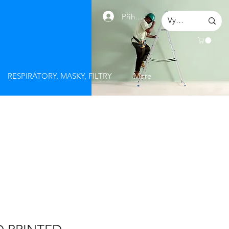
Přihlásit se
RESPIRÁTORY, MASKY, FILTRY
More