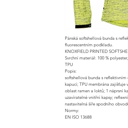
Pánská softshellová bunda s refl
fluorescentním podkladu.
KNOXFIELD PRINTED SOFTSHE
Svrchní materiál: 100 % polyester
TPU
Popis:
softshellová bunda s reflektivní
kapucí; TPU membrána zajišťuje 
oblast ramen a loktů; 1 náprsní ka
uzavíratelné vnitřní kapsy; reflex
nastavitelná šíře spodního obvod
Normy:
EN ISO 13688