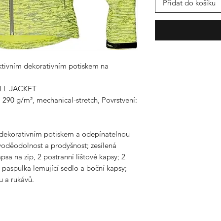
Přidat do košíku
ektivním dekorativním potiskem na
LL JACKET
, 290 g/m², mechanical-stretch, Povrstvení:
m dekorativním potiskem a odepínatelnou
voděodolnost a prodyšnost; zesílená
psa na zip, 2 postranní lištové kapsy; 2
ní paspulka lemující sedlo a boční kapsy;
u a rukávů.