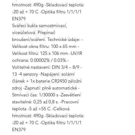
hmotnost: 490g -Skladovací teplota:
-20 až + 70 C -Optika filtru 1/1/1/1
EN379
Svářecí kukla samostmívací,
víceúčelová. Přepínač
broušení/sváření. Technické údaje: -
Velikost okna filtru: 100 x 65 mm -
Velikost filtru: 125 x 106 mm -UV/IR
ochrana: 0.00002% / 0.03% -
Volitelné nastavení: DIN 3/4 – 8/9 -
13 -4 senzory -Napájení: solární
článek + 1x baterie CR2450 záložní
zdroj -Zapnutí: plně automatické -
Stmívací čas: 1/30000 s -Zesvětlení
stavitelné: 0,25 až 0,8 s. -Pracovní
teplota -5 až +55 C -Celková
hmotnost: 490g -Skladovací teplota:
-20 až + 70 C -Optika filtru 1/1/1/1
EN379