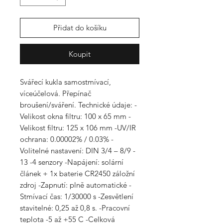
Přidat do košíku
Koupit
Svářecí kukla samostmívací,
víceúčelová. Přepínač
broušení/sváření. Technické údaje: -
Velikost okna filtru: 100 x 65 mm -
Velikost filtru: 125 x 106 mm -UV/IR
ochrana: 0.00002% / 0.03% -
Volitelné nastavení: DIN 3/4 – 8/9 -
13 -4 senzory -Napájení: solární
článek + 1x baterie CR2450 záložní
zdroj -Zapnutí: plně automatické -
Stmívací čas: 1/30000 s -Zesvětlení
stavitelné: 0,25 až 0,8 s. -Pracovní
teplota -5 až +55 C -Celková