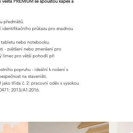
 vesta PREMIUM se spoustou kapes a
tu předmětů.
í identifikačního průkazu pro snadnou
í tabletu nebo notebooku.
sti - zvětšení nebo zmenšení pro
 límec pro větší pohodlí při
stního popruhu - ideální k nošení s
ezpečnost na staveništi.
U jako třída č. 2: pracovní oděv s vysokou
20471: 2013/A1:2016.