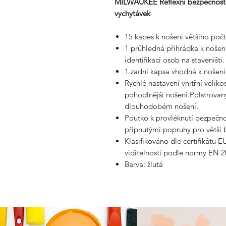
MILWAUKEE Reflexní bezpečností
vychytávek
15 kapes k nošení většího poč
1 průhledná přihrádka k nošen
identifikaci osob na staveništi.
1 zadní kapsa vhodná k nošen
Rychlé nastavení vnitřní veliko
pohodlnější nošení.Polstrovaný
dlouhodobém nošení.
Poutko k provléknutí bezpečno
připnutými popruhy pro větší b
Klasifikováno dle certifikátu E
viditelností podle normy EN 
Barva: žlutá