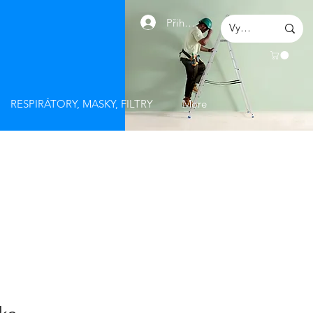
Přihlásit se
RESPIRÁTORY, MASKY, FILTRY
More