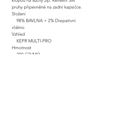
klopou na suchý zip. Reflexní 3M
pruhy připevněné na zadní kapsičce.
Složení
98% BAVLNA + 2% Disipativní
vlákno
Vzhled
KEPR MULTI-PRO
Hmotnost
280 GR/MQ
VŠE K NÁKUPU
Velikostní tabulky
Montérky
Pracovní obuv
Kont
akt