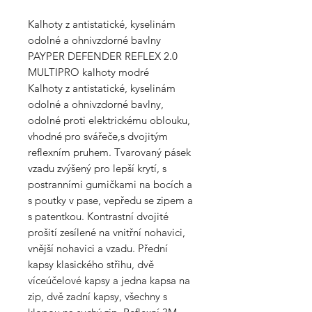
Kalhoty z antistatické, kyselinám
odolné a ohnivzdorné bavlny
PAYPER DEFENDER REFLEX 2.0
MULTIPRO kalhoty modré
Kalhoty z antistatické, kyselinám
odolné a ohnivzdorné bavlny,
odolné proti elektrickému oblouku,
vhodné pro svářeče,s dvojitým
reflexním pruhem. Tvarovaný pásek
vzadu zvýšený pro lepší krytí, s
postranními gumičkami na bocích a
s poutky v pase, vepředu se zipem a
s patentkou. Kontrastní dvojité
prošití zesílené na vnitřní nohavici,
vnější nohavici a vzadu. Přední
kapsy klasického střihu, dvě
víceúčelové kapsy a jedna kapsa na
zip, dvě zadní kapsy, všechny s