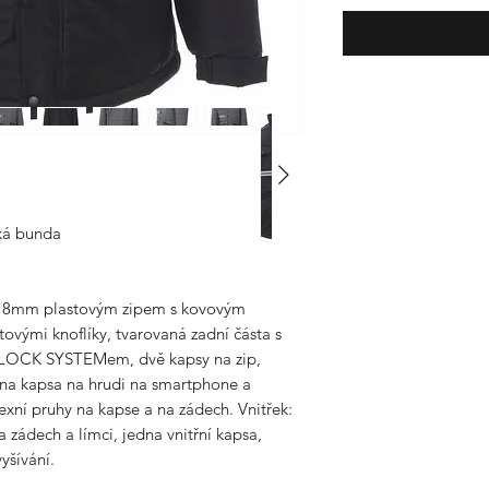
hká bunda
 s 8mm plastovým zipem s kovovým
ovými knoflíky, tvarovaná zadní částa s
 s LOCK SYSTEMem, dvě kapsy na zip,
edna kapsa na hrudi na smartphone a
exní pruhy na kapse a na zádech. Vnitřek:
na zádech a límci, jedna vnitřní kapsa,
vyšívání.