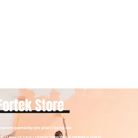
Fortek Store
racovní pomůcky pro práci i volný čas
 2023 Korn CZ S.R.O. | ZÁSADY ZPRACOVÁNÍ OSOBNÍCH ÚDAJŮ