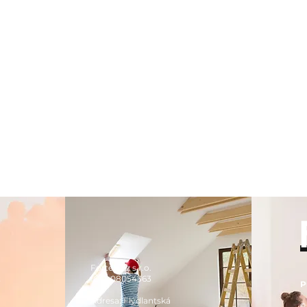
Fortek Cz s r.o.
z
IČO: 08054363
P
8
Adresa: Flýdlantská
©