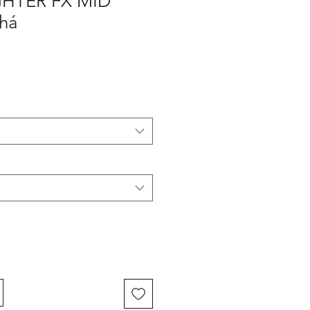
GHTER FX MID
há