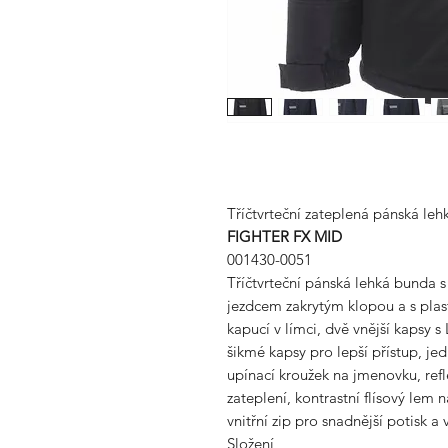
Tříčtvrteční zateplená pánská le
FIGHTER FX MID
001430-0051
Tříčtvrteční pánská lehká bunda
jezdcem zakrytým klopou a s plast
kapucí v límci, dvě vnější kapsy
šikmé kapsy pro lepší přístup, j
upínací kroužek na jmenovku, refl
zateplení, kontrastní flísový lem 
vnitřní zip pro snadnější potisk a 
Složení