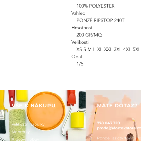
100% POLYESTER
Vzhled
PONZÉ RIPSTOP 240T
Hmotnost
200 GR/MQ
Velikosti
XS-S-M-L-XL-XXL-3XL-4XL-5XL
Obal
1/5
VŠE K NÁKUPU
MÁTE DOTAZ?
778 043 320
Velikostní tabulky
prodej@fortekstore.c
Montérky
Pondělí až čtvrtek 7 - 1
Pracovní obuv