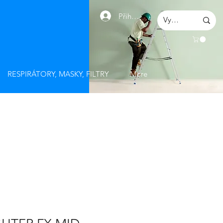
Přihlásit se
RESPIRÁTORY, MASKY, FILTRY
More