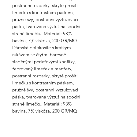
postranní rozparky, skryté prošití
límečku s kontrastním páskem,
pružné švy, postranní vyztužovací
páska, tvarovaná výztuž na spodní
straně límečku. Materiál: 93%
bavlna, 7% viskóza, 200 GR/MQ
Dámská polokošile s krátkým
rukávem se čtyřmi barevně
sladěnými perleťovými knoflíky,
žebrovaný límeček a manžety,
postranní rozparky, skryté prošití
límečku s kontrastním páskem,
pružné švy, postranní vyztužovací
páska, tvarovaná výztuž na spodní
straně límečku. Materiál: 93%
bavlna, 7% viskóza, 200 GR/MQ