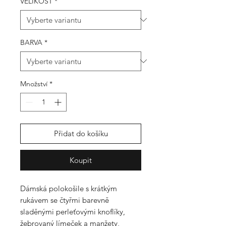
VELIKOST
*
BARVA
*
Množství
*
Přidat do košíku
Koupit
Dámská polokošile s krátkým
rukávem se čtyřmi barevně
sladěnými perleťovými knoflíky,
žebrovaný límeček a manžety,