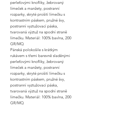
perleťovými knoflíky, žebrovaný
límeček a manžety, postranní
rozparky, skryté prošití límečku s
kontrastním páskem, pružné švy,
postranní vyztužovací páska,
tvarovaná výztuž na spodní straně
límečku. Materiál: 100% bavlna, 200
GR/MQ
Pánská polokošile s krátkým
rukávem s třemi barevně sladěnými
perleťovými knoflíky, žebrovaný
límeček a manžety, postranní
rozparky, skryté prošití límečku s
kontrastním páskem, pružné švy,
postranní vyztužovací páska,
tvarovaná výztuž na spodní straně
límečku. Materiál: 100% bavlna, 200
GR/MQ