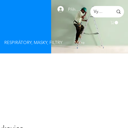
Přihlásit se
RESPIRÁTORY, MASKY, FILTRY
More