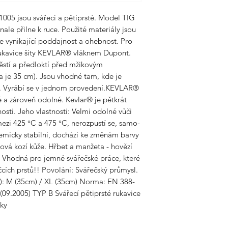
05 jsou svářecí a pětiprsté. Model TIG
e přilne k ruce. Použité materiály jsou
e vynikající poddajnost a ohebnost. Pro
 rukavice šity KEVLAR® vláknem Dupont.
ĕstí a předloktí před mžikovým
a je 35 cm). Jsou vhodné tam, kde je
c. Vyrábí se v jednom provedení.KEVLAR®
é a zároveň odolné. Kevlar® je pětkrát
osti. Jeho vlastnosti: Velmi odolné vůči
mezi 425 °C a 475 °C, nerozpustí se, samo-
hemicky stabilní, dochází ke změnám barvy
bová kozí kůže. Hřbet a manžeta - hovězí
ic: Vhodná pro jemné svářečské práce, které
čcích prstů!! Povolání: Svářečský průmysl.
ka): M (35cm) / XL (35cm) Norma: EN 388-
9.2005) TYP B Svářecí pětiprsté rukavice
nky