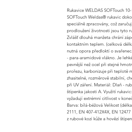
Rukavice WELDAS SOFTouch 10-10
SOFTouch Weldas® rukavic dokonal
speciálnĕ zpracovány, což zaručuj
prodloužení životnosti jsou tyto
Zvlášť dlouhá manžeta chrání záp
kontaktním teplem. (celková délk
nutná opora předloktí o svařene
- para-aramidové vlákno. Je lehk
pevnější než ocel při stejné hmotn
prořezu, karbonizuje při teplotě 
zhasitelné, rozměrově stabilní, c
při UV záření. Materiál: Dlaň - ru
štípenka jakosti A. Využití rukav
vyžadují extrémní citlivost v kone
Barva: bílá-béžová Velikost (dél
2111, EN 407-412X4X, EN 12477 (0
z rubové kozí kůže a hovězí štípe