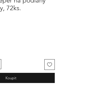
eeper na podlahy
, 72ks.
Koupit