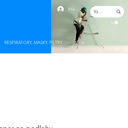
Přihlásit se
RESPIRÁTORY, MASKY, FILTRY
More