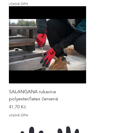
včetně DPH
SALANGANA rukavice
polyester/latex červená
Cena
41,70 Kč
včetně DPH