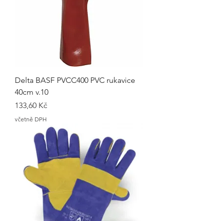
Delta BASF PVCC400 PVC rukavice
40cm v.10
Cena
133,60 Kč
včetně DPH