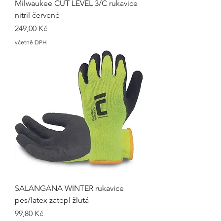
Milwaukee CUT LEVEL 3/C rukavice
nitril červené
Cena
249,00 Kč
včetně DPH
SALANGANA WINTER rukavice
pes/latex zatepl žlutá
Cena
99,80 Kč