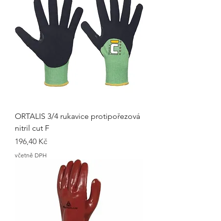
ORTALIS 3/4 rukavice protipořezová
nitril cut F
Cena
196,40 Kč
včetně DPH